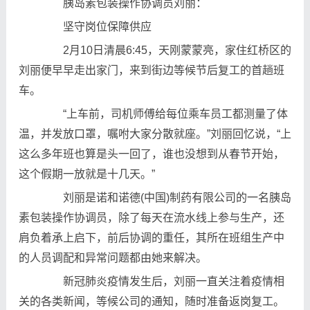
胰岛素包装操作协调员刘丽：
坚守岗位保障供应
2月10日清晨6:45，天刚蒙蒙亮，家住红桥区的
刘丽便早早走出家门，来到街边等候节后复工的首趟班
车。
“上车前，司机师傅给每位乘车员工都测量了体
温，并发放口罩，嘱咐大家分散就座。”刘丽回忆说，“上
这么多年班也算是头一回了，谁也没想到从春节开始，
这个假期一放就是十几天。”
刘丽是诺和诺德(中国)制药有限公司的一名胰岛
素包装操作协调员，除了每天在流水线上参与生产，还
肩负着承上启下，前后协调的重任，其所在班组生产中
的人员调配和异常问题都由她来解决。
新冠肺炎疫情发生后，刘丽一直关注着疫情相
关的各类新闻，等候公司的通知，随时准备返岗复工。