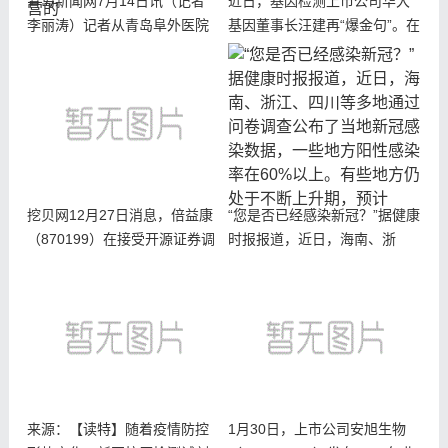
青岛新闻网7月14日讯（记者
近日，基因检测上市公司华大
李丽涛）记者从青岛阜外医院
基因董事长汪建再“爆金句”。在
了解到，即日起，青岛阜外医
5月28日的贵阳数博会论坛上，
院查体中心对青岛市市北辖区
汪建要求员工活到100岁、不能
内生产经营企事业单位从事食
有出生缺陷、不能患心脑血管
品、药品、化妆品、饮用水生
疾病等，网友调侃，“高新技术
产经营的
挖贝网12月27日消息，倍益康
“您是否已经感染新冠？”据健康
（870199）在接受开源证券调
时报报道，近日，海南、浙
研时表示，可以应对新冠疫情
江、四川等多地通过问卷调查
导致的肺功能受损的制氧机已
公布了当地新冠感染数据，一
送检，2022年送检的产品有望
些地方阳性感染率在60%以
于 2023 年投产上市。倍益康
上。有些地方仍处于不断上升
表示，截至目前
期，预计
来源：【读特】随着疫情防控
1月30日，上市公司安旭生物