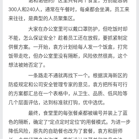
诺和诺德的厂区里共有两个食堂，分别能容纳
300人和240人，通常在午餐时，每桌都会坐满，员工来
来往往，是典型的人员聚集区。
大家在办公室里可以戴口罩防护，但吃饭时却
不能，怎么保证安全？趁着员工还在放假，要抓紧制定
供餐方案。一开始，袁方计划给每人发一个饭盒，打完
饭带走吃，但办公室里没有隔断，风险依然很高，这个
想法被她否定了。
一条路走不通就再找下一个。根据滨海新区的
防疫规定和公司安全管理专家的意见，袁方把所有可行
的方案都汇总在一个表格中，从卫生、品质、低风险等
几个层面评估，达到标准就打钩，优中选优。
最终，食堂里的每张餐桌都被编号并装上了蓝
色的隔断，确定了“定点定时定位”的用餐模式。为进一步
降低风险，原先的自助餐也改为了套餐，袁方和厨师