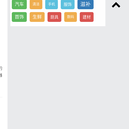
滋补
汽车
服饰
清洁
手机
首饰
生鲜
厨具
建材
数码
的
器