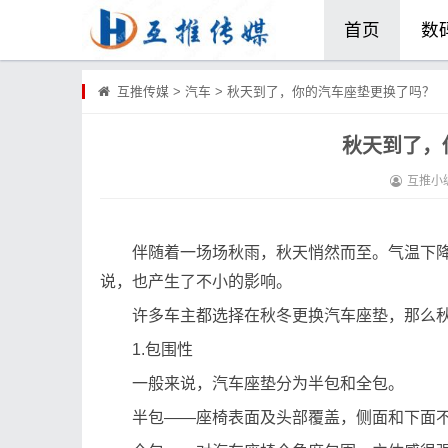
首页
数
食品
美
互推传媒
>
汽车
>
秋天到了，你的汽车座垫更换了吗？
秋天到了，
滋补
宠
互推小
电摩
伴随着一场场秋雨，秋天悄然而至。气温下
说，也产生了不小的影响。
许多车主都选择在秋冬更换汽车座垫，那么
1.包围性
一般来说，汽车座垫分为半包和全包。
半包——座椅表面及头部覆盖，侧面和下面