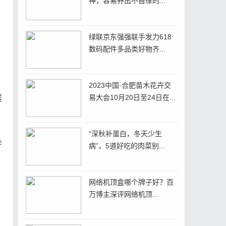
神，容易养出不自律的...
绿联京东强强联手发力618
数码配件多品类好物齐...
2023中国·合肥苗木花卉交
易大会10月20日至24日在...
展
“深秋补蛋白，冬天少生
季
病”，5道好吃的肉菜别...
网络机顶盒哪个牌子好？百
万博主深评网络机顶...