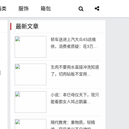
酒类
服饰
箱包
护理
家居
首饰
最新文章
轿车送进上汽大众4S店维
手机
教育
农资
修，消费者质疑：花3万...
生肉不要用水直接冲洗知道
来
了，切肉砧板不宜用...
小说：本已母仪天下，现只
能看那女人鸠占鹊巢...
隔代教育：重物质，轻精