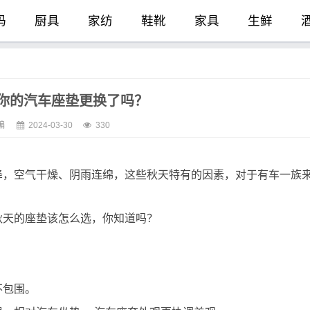
码
厨具
家纺
鞋靴
家具
生鲜
护
保健
电器
汽车
户外
电脑
你的汽车座垫更换了吗？
物
清洁
建材
医疗
母婴
玩具
编
2024-03-30
330
降，空气干燥、阴雨连绵，这些秋天特有的因素，对于有车一族
秋天的座垫该怎么选，你知道吗？
不包围。