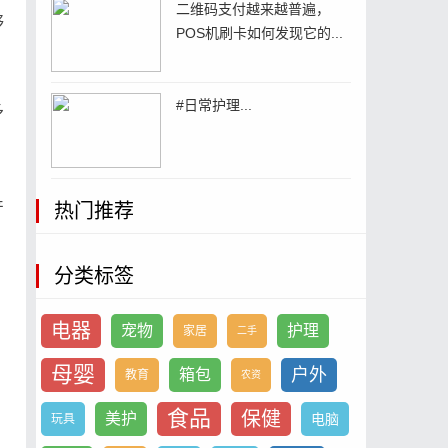
二维码支付越来越普遍，
够
POS机刷卡如何发现它的...
#日常护理...
多
产
热门推荐
分类标签
、
电器
宠物
护理
家居
二手
母婴
户外
箱包
教育
农资
食品
保健
美护
电脑
玩具