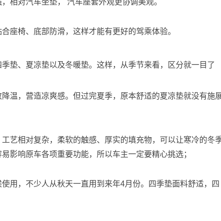
，相对汽车坐垫， 汽车座套外观更协调美观。
贴合座椅、底部防滑，这样才能有更好的驾乘体验。
四季垫、夏凉垫以及冬暖垫。这样，从季节来看，区分就一目了
效降温，营造凉爽感。但过完夏季，原本舒适的夏凉垫就没有施
，工艺相对复杂，柔软的触感、厚实的填充物，可以让寒冷的冬
容易影响原车各项重要功能，所以车主一定要精心挑选；
候使用，不少人从秋天一直用到来年4月份。四季垫面料舒适，四