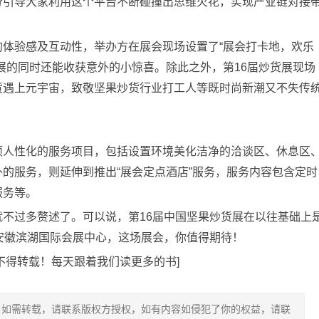
分引导大家利用这个平台不断碰撞出思维火花，实现产业链对接
的体验感及互动性，举办方在展会现场设置了“展会打卡地，欢乐
展的同时还能收获意外的小惊喜。除此之外，第16届炒货展现场
货遇上元宇宙，致敬坚果炒货行业打工人等既时尚新潮又不失传
项人性化的服务项目，包括设置环境美化洁净的洽谈区、休息区
的服务，则延伸到推出“展会定点酒店”服务，服务内容包含定时
服务等。
不过多赘述了。可以说，第16届中国坚果炒货展在以往基础上
，安徽滨湖国际会展中心，这场展会，你值得期待！
不得转载！每天跟着我们读更多的书]
，如需转载，请联系版权方授权，如有内容如侵犯了你的权益，请联