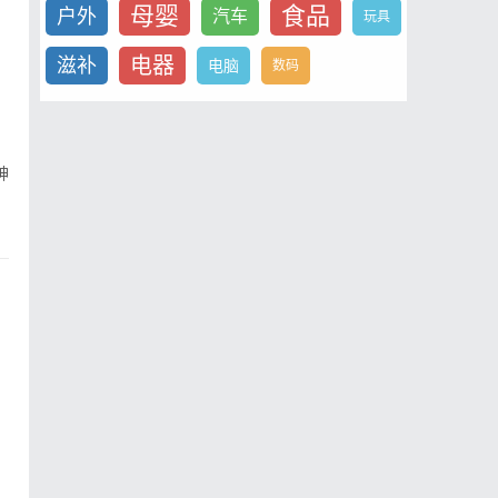
母婴
食品
户外
汽车
玩具
电器
滋补
电脑
数码
神
十
热