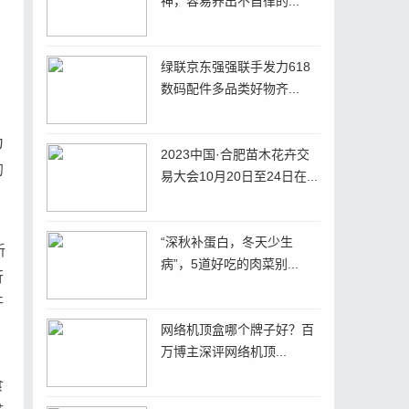
神，容易养出不自律的...
绿联京东强强联手发力618
数码配件多品类好物齐...
，
为
2023中国·合肥苗木花卉交
的
易大会10月20日至24日在...
“深秋补蛋白，冬天少生
新
病”，5道好吃的肉菜别...
行
开
网络机顶盒哪个牌子好？百
万博主深评网络机顶...
食