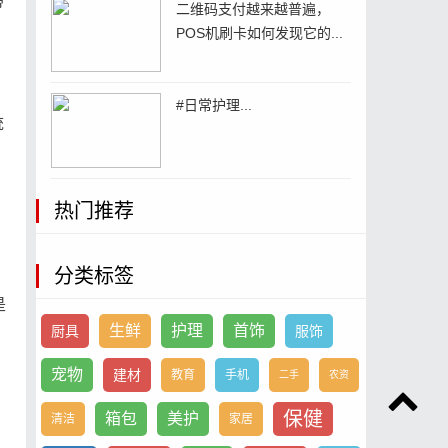
带
二维码支付越来越普遍，
POS机刷卡如何发现它的...
#日常护理...
统
热门推荐
、
分类标签
是
生鲜
护理
首饰
厨具
服饰
宠物
建材
教育
手机
二手
农资
保健
箱包
美护
清洁
家居