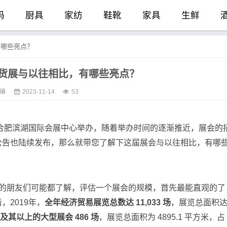
码
厨具
家纺
鞋靴
家具
生鲜
护
保健
电器
汽车
户外
电脑
有哪些亮点？
炒货展与以往相比，有哪些亮点？
物
清洁
建材
医疗
母婴
玩具
编
2023-11-14
53
安徽合肥滨湖国际会展中心举办，随着举办时间的逐渐推近，展会的
公告也陆续发布，那么就带您了解下这届展会与以往相比，有哪
的朋友们可能都了解，评估一个展会的规模，首先最能直观的了
2019年，
全年经济贸易展览总数达 11,033 场
，展览总面积
及其以上的大型展会 486 场
，展览总面积为 4895.1 平方米，占