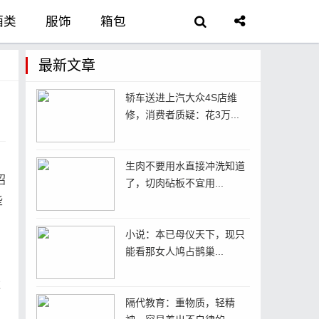
酒类
服饰
箱包
护理
家居
首饰
最新文章
轿车送进上汽大众4S店维
手机
教育
农资
修，消费者质疑：花3万...
生肉不要用水直接冲洗知道
招
了，切肉砧板不宜用...
些
小说：本已母仪天下，现只
能看那女人鸠占鹊巢...
达
隔代教育：重物质，轻精