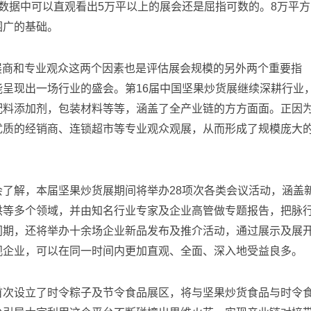
%。从数据中可以直观看出5万平以上的展会还是屈指可数的。8万平方
围广的基础。
展商和专业观众这两个因素也是评估展会规模的另外两个重要指
呈现出一场行业的盛会。第16届中国坚果炒货展继续深耕行业
配料添加剂，包装材料等等，涵盖了全产业链的方方面面。正因
优质的经销商、连锁超市等专业观众观展，从而形成了规模庞大
会了解，本届坚果炒货展期间将举办28项次各类会议活动，涵盖
供等多个领域，并由知名行业专家及企业高管做专题报告，把脉
同期，还将举办十余场企业新品发布及推介活动，通过展示及展
观企业，可以在同一时间内更加直观、全面、深入地受益良多。
首次设立了时令粽子及节令食品展区，将与坚果炒货食品与时令