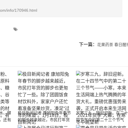
info/170946.html
下一篇：
花果药茶 春日醒
水、酵
极目新闻记者 康旭阳兔年春节
岁寒三九，辞旧迎新。在二
，还有
的脚步越来越近，市民打年货
四节气中的第二十三个节气
类、果
的脚步也更匆忙了一些。除了
——小寒，本来生活网端上